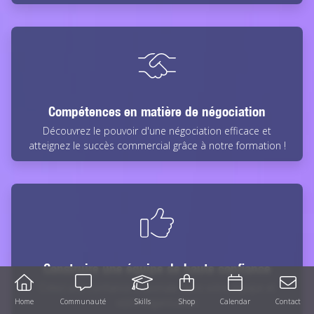
Compétences en matière de négociation
Découvrez le pouvoir d'une négociation efficace et
atteignez le succès commercial grâce à notre formation !
Construire une équipe de haute confiance
Mobile
toolbar
Créez une confiance maximale dans votre équipe et
votre organisation
Home
Communauté
Skills
Shop
Calendar
Contact