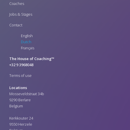
Coaches
Jobs & Stages
Contact
English
Dutch
Français
The House of Coaching™
+32 9 3968048
Terms of use
Locations
Mosseveldstraat 34b
9290 Berlare
Belgium
Kerkkouter 24
9550 Herzele