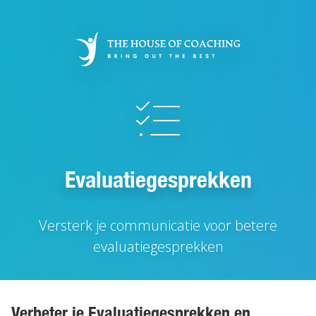
Overslaan
en
naar
de
inhoud
gaan
Evaluatiegesprekken
Versterk je communicatie voor betere
evaluatiegesprekken
Verbeter je Evaluatiegesprekken en