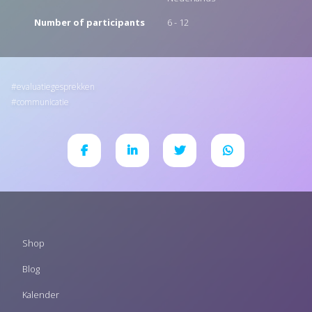
Number of participants
6 - 12
evaluatiegesprekken
communicatie
Footer
Shop
menu
Blog
Kalender