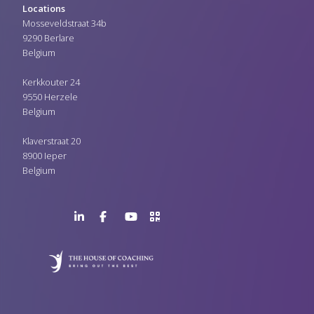
Locations
Mosseveldstraat 34b
9290 Berlare
Belgium
Kerkkouter 24
9550 Herzele
Belgium
Klaverstraat 20
8900 Ieper
Belgium
LinkedIn
Facebook
YouTube
>URL
Page
Page
Channel
QR
Code