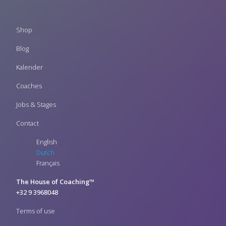
Footer
Shop
menu
Blog
Kalender
Coaches
Jobs & Stages
Contact
English
Dutch
Français
The House of Coaching™
+32 9 3968048
Terms of use