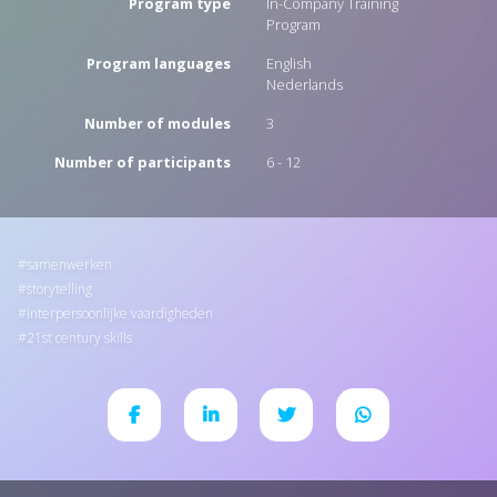
Program type
In-Company Training
Program
Program languages
English
Nederlands
Number of modules
3
Number of participants
6 - 12
samenwerken
storytelling
interpersoonlijke vaardigheden
21st century skills