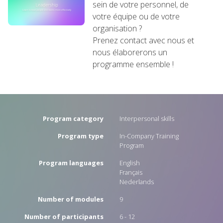
sein de votre personnel, de
votre équipe ou de votre
organisation ?
Prenez contact avec nous et
nous élaborerons un
programme ensemble !
Program category
Interpersonal skills
Program type
In-Company Training
Program
Program languages
English
Français
Nederlands
Number of modules
9
Number of participants
6 - 12