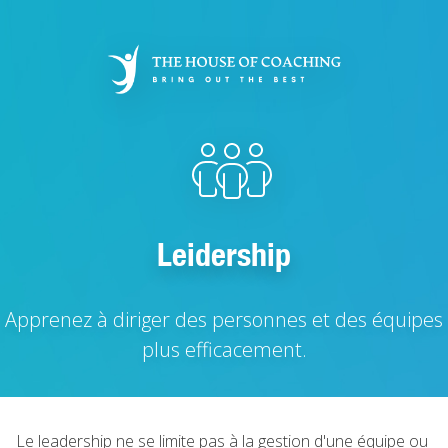
Aller
au
contenu
principal
Leidership
Apprenez à diriger des personnes et des équipes
plus efficacement.
Le leadership ne se limite pas à la gestion d'une équipe ou