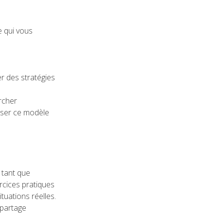
e qui vous
r des stratégies
rcher
iser ce modèle
 tant que
rcices pratiques
uations réelles.
 partage