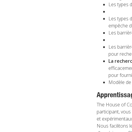
Les types d
Les types 
empêche de
Les barriè
Les barriè
pour reche
La recherc
efficaceme
pour fourni
Modèle de 
Apprentissag
The House of Coa
participant, vous
et expérimentaux
Nous facilitons 