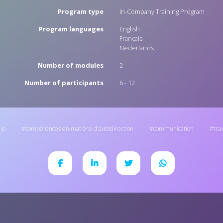
Program type
In-Company Training Program
Program languages
English
Français
Nederlands
Number of modules
2
Number of participants
6 - 12
ip
compétences en matière d'autodirection
communication
tra