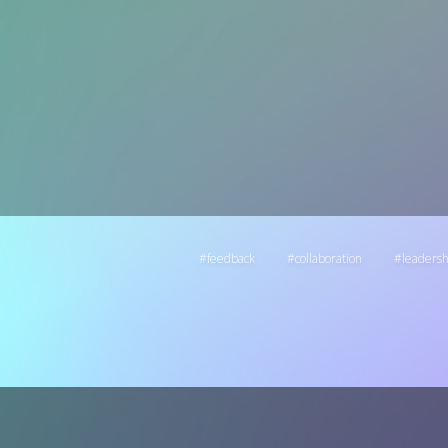
feedback
collaboration
leadersh