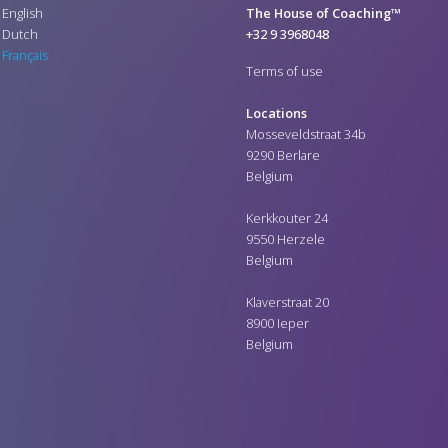
English
The House of Coaching™
Dutch
+32 9 3968048
Français
Terms of use
Locations
Mosseveldstraat 34b
9290 Berlare
Belgium
Kerkkouter 24
9550 Herzele
Belgium
Klaverstraat 20
8900 Ieper
Belgium