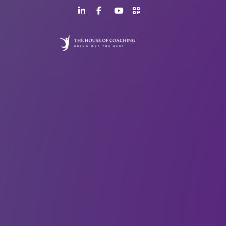
LinkedIn
Facebook
YouTube
>URL
Page
Page
Channel
QR
Code