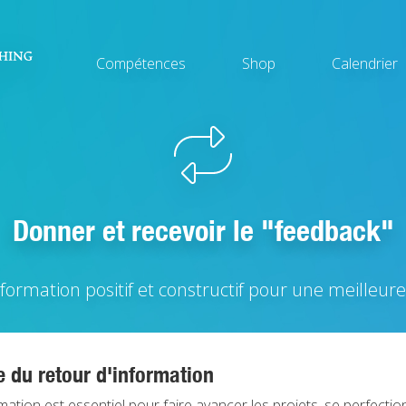
Main
Compétences
Shop
Calendrier
navigation
Donner et recevoir le "feedback"
formation positif et constructif pour une meilleure
 du retour d'information
mation est essentiel pour faire avancer les projets, se perfectio