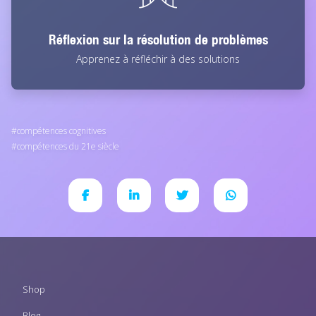
Réflexion sur la résolution de problèmes
Apprenez à réfléchir à des solutions
compétences cognitives
compétences du 21e siècle
Footer
Shop
menu
Blog