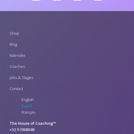
Footer
Shop
menu
Blog
Kalender
Coaches
Jobs & Stages
Contact
English
Dutch
Français
The House of Coaching™
+32 9 3968048