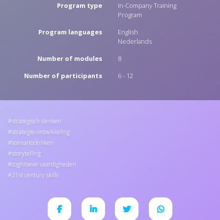
Program type
In-Company Training
Program
Program languages
English
Nederlands
Number of modules
8
Number of participants
6 - 12
strategisch denken
strategie-ontwikkeling
scenariodenken
storytelling
cognitieve vaardigheden
21st century skills