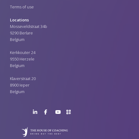
Terms of use
Locations
Mosseveldstraat 34b
9290 Berlare
Belgium
Kerkkouter 24
9550 Herzele
Belgium
Klaverstraat 20
8900 Ieper
Belgium
LinkedIn
Facebook
YouTube
>URL
Page
Page
Channel
QR