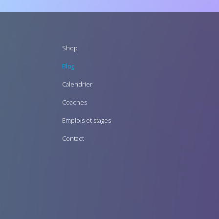
Footer
Shop
menu
Blog
Calendrier
Coaches
Emplois et stages
Contact