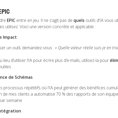
EPIC
adre
EPIC
entre en jeu. Il ne s’agit pas de
quels
outils d’IA vous ut
es utilisez. Voici une version concrète et applicable :
re Impact
liser un outil, demandez-vous :
« Quelle valeur réelle suis-je en tr
 lieu d’utiliser l’IA pour écrire plus d’e-mails, utilisez-la pour
éli
utiles
ance de Schémas
les processus répétitifs où l’IA peut générer des bénéfices cumul
 un de mes clients a automatisé 70 % des rapports de son équip
par semaine
Intégration