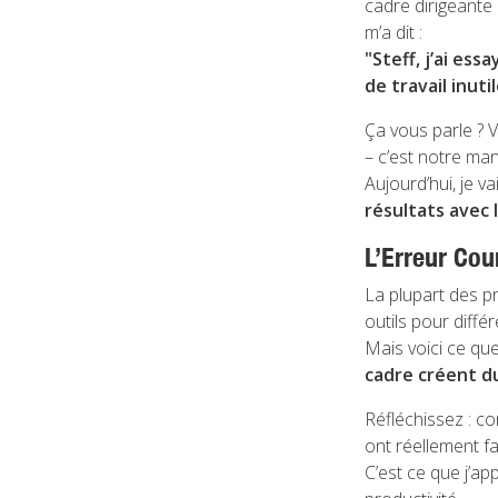
cadre dirigeante
m’a dit :
"Steff, j’ai ess
de travail inuti
Ça vous parle ? V
– c’est notre man
Aujourd’hui, je v
résultats avec 
L’Erreur Cou
La plupart des p
outils pour diffé
Mais voici ce qu
cadre créent du
Réfléchissez : co
ont réellement fai
C’est ce que j’app