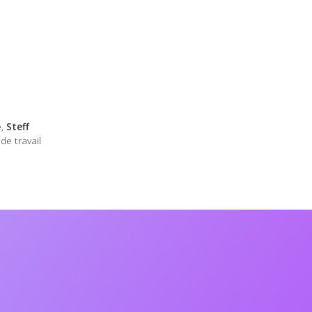
e,
Steff
e travail