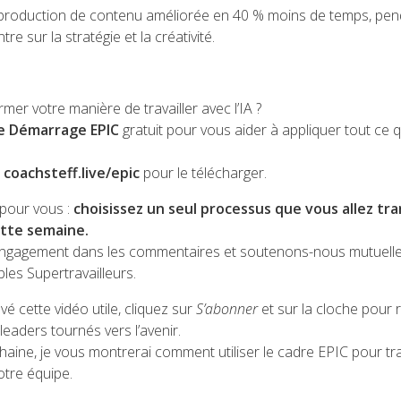
roduction de contenu améliorée en 40 % moins de temps, pen
e sur la stratégie et la créativité.
rmer votre manière de travailler avec l’IA ?
de Démarrage EPIC
gratuit pour vous aider à appliquer tout ce q
r
coachsteff.live/epic
pour le télécharger.
 pour vous :
choisissez un seul processus que vous allez tr
ette semaine.
engagement dans les commentaires et soutenons-nous mutuell
bles Supertravailleurs.
vé cette vidéo utile, cliquez sur
S’abonner
et sur la cloche pour 
aders tournés vers l’avenir.
aine, je vous montrerai comment utiliser le cadre EPIC pour tr
otre équipe.