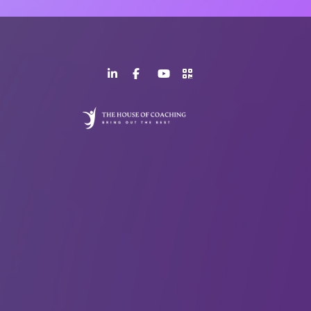
LinkedIn
Facebook
YouTube
>URL
Page
Page
Channel
QR
Code