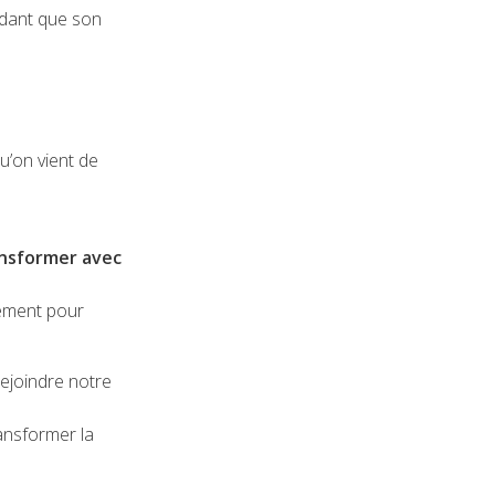
dant que son
u’on vient de
ansformer avec
ement pour
rejoindre notre
ansformer la