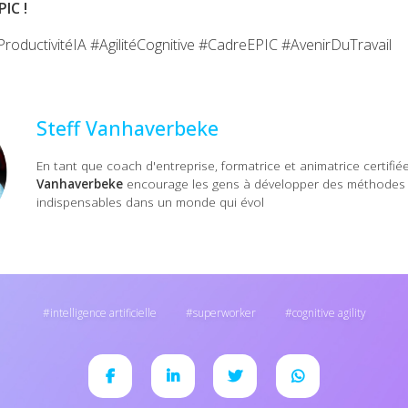
PIC !
oductivitéIA #AgilitéCognitive #CadreEPIC #AvenirDuTravail
Steff Vanhaverbeke
En tant que coach d'entreprise, formatrice et animatrice certifié
Vanhaverbeke
encourage les gens à développer des méthodes d
indispensables dans un monde qui évol
intelligence artificielle
superworker
cognitive agility