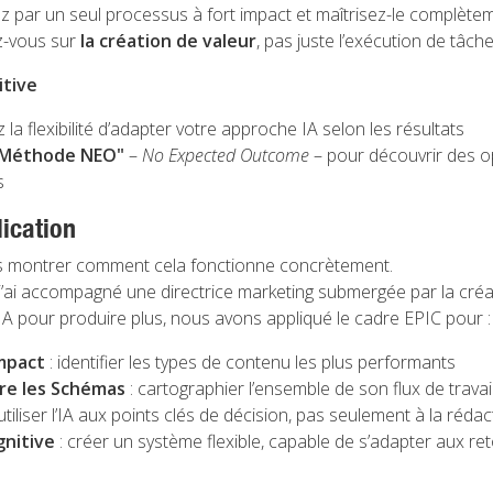
par un seul processus à fort impact et maîtrisez-le complète
z-vous sur
la création de valeur
, pas juste l’exécution de tâch
itive
la flexibilité d’adapter votre approche IA selon les résultats
Méthode NEO"
–
No Expected Outcome
– pour découvrir des o
s
ication
s montrer comment cela fonctionne concrètement.
 j’ai accompagné une directrice marketing submergée par la cré
r l’IA pour produire plus, nous avons appliqué le cadre EPIC pour :
Impact
: identifier les types de contenu les plus performants
re les Schémas
: cartographier l’ensemble de son flux de travai
utiliser l’IA aux points clés de décision, pas seulement à la rédac
gnitive
: créer un système flexible, capable de s’adapter aux re