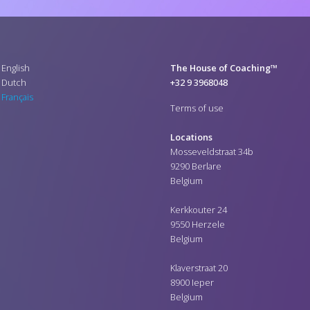
English
The House of Coaching™
Dutch
+32 9 3968048
Français
Terms of use
Locations
Mosseveldstraat 34b
9290 Berlare
Belgium
Kerkkouter 24
9550 Herzele
Belgium
Klaverstraat 20
8900 Ieper
Belgium