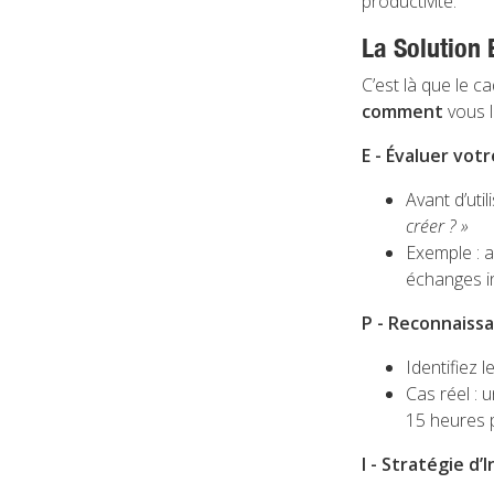
productivité.
La Solution 
C’est là que le c
comment
vous l
E - Évaluer vot
Avant d’uti
créer ? »
Exemple : au
échanges in
P - Reconnaiss
Identifiez 
Cas réel :
15 heures 
I - Stratégie d’