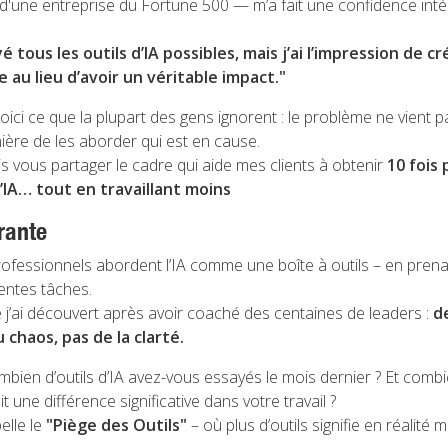
 d'une entreprise du Fortune 500 — m’a fait une confidence inté
ayé tous les outils d’IA possibles, mais j’ai l’impression de 
le au lieu d’avoir un véritable impact."
oici ce que la plupart des gens ignorent : le problème ne vient pa
ière de les aborder qui est en cause.
ais vous partager le cadre qui aide mes clients à obtenir
10 fois 
l’IA… tout en travaillant moins
rante
rofessionnels abordent l’IA comme une boîte à outils – en prena
rentes tâches.
e j’ai découvert après avoir coaché des centaines de leaders :
d
 chaos, pas de la clarté.
mbien d’outils d’IA avez-vous essayés le mois dernier ? Et comb
t une différence significative dans votre travail ?
elle le
"Piège des Outils"
– où plus d’outils signifie en réalité 