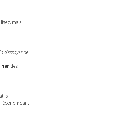
ilisez, mais
ain d’essayer de
miner
des
atifs
e, économisant