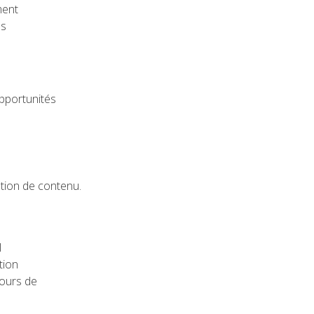
ment
es
pportunités
ation de contenu.
l
tion
tours de