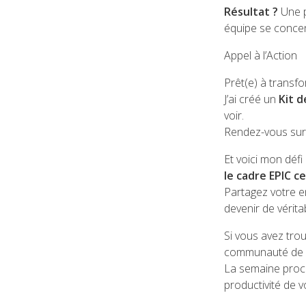
Résultat ?
Une p
équipe se concentr
Appel à l’Action
Prêt(e) à transfo
J’ai créé un
Kit 
voir.
Rendez-vous su
Et voici mon défi
le cadre EPIC c
Partagez votre 
devenir de vérita
Si vous avez trou
communauté de le
La semaine proch
productivité de v