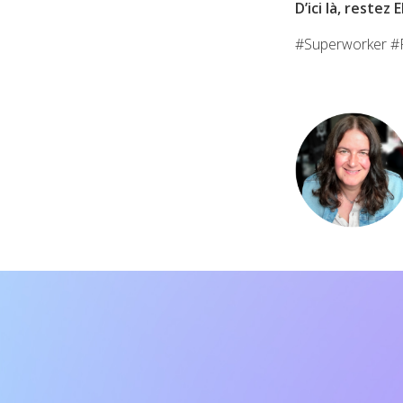
D’ici là, restez E
#Superworker #Pr