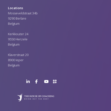
Locations
Mosseveldstraat 34b
9290 Berlare
Belgium
Kerkkouter 24
9550 Herzele
Belgium
Klaverstraat 20
8900 Ieper
Belgium
LinkedIn
Facebook
YouTube
>URL
Page
Page
Channel
QR
Code