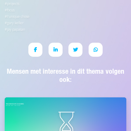
projects
focus
l'unique chose
gary keller
jay papasan
Mensen met interesse in dit thema volgen
ook: