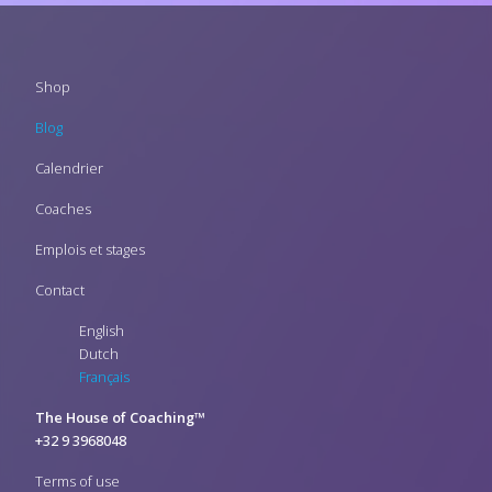
Footer
Shop
menu
Blog
Calendrier
Coaches
Emplois et stages
Contact
English
Dutch
Français
The House of Coaching™
+32 9 3968048
Terms of use