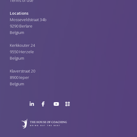
Terms of use
Locations
Mosseveldstraat 34b
9290 Berlare
Belgium
Kerkkouter 24
9550 Herzele
Belgium
Klaverstraat 20
8900 Ieper
Belgium
LinkedIn
Facebook
YouTube
>URL
Page
Page
Channel
QR
Code