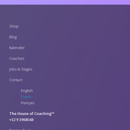
Footer
Shop
menu
Blog
Kalender
Coaches
Jobs & Stages
Contact
English
Dutch
Français
The House of Coaching™
+32 9 3968048