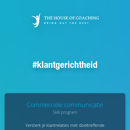
Overslaan
en
naar
de
inhoud
gaan
klantgerichtheid
Commerciële communicatie
Skill program
Versterk je klantrelaties met doeltreffende