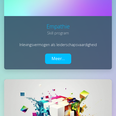
Empathie
Skill program
Inlevingsvermogen als leiderschapsvaardigheid
Meer…