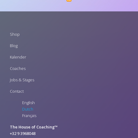
Footer
Shop
menu
Blog
Kalender
Coaches
Jobs & Stages
Contact
English
Dutch
Français
The House of Coaching™
+32 9 3968048