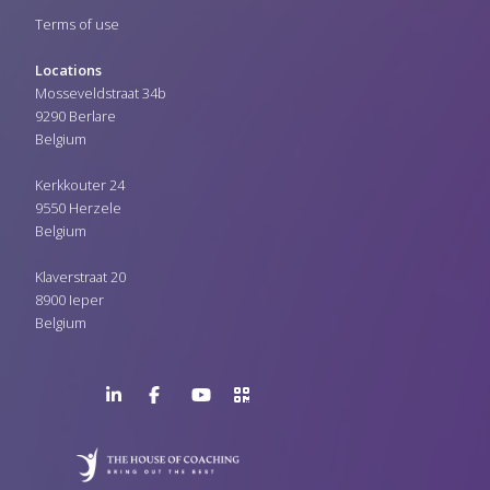
Terms of use
Locations
Mosseveldstraat 34b
9290 Berlare
Belgium
Kerkkouter 24
9550 Herzele
Belgium
Klaverstraat 20
8900 Ieper
Belgium
LinkedIn
Facebook
YouTube
>URL
Page
Page
Channel
QR