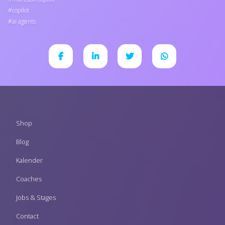
copilot
ai agents
Footer
Shop
menu
Blog
Kalender
Coaches
Jobs & Stages
Contact