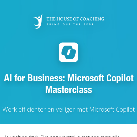
Overslaan
en
naar
de
inhoud
gaan
AI for Business: Microsoft Copilot
Masterclass
Werk efficiënter en veiliger met Microsoft Copilot