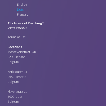
English
Dutch
Français
The House of Coaching™
+32 9 3968048
Terms of use
Locations
Mosseveldstraat 34b
9290 Berlare
Belgium
Kerkkouter 24
9550 Herzele
Belgium
Klaverstraat 20
8900 Ieper
Belgium