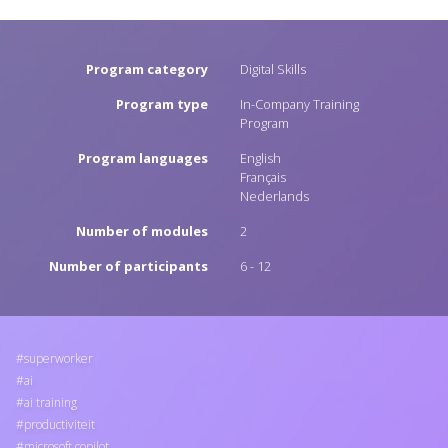
Program category
Digital Skills
Program type
In-Company Training
Program
Program languages
English
Français
Nederlands
Number of modules
2
Number of participants
6 - 12
superworker
ai
ai training
productiviteit
microsoft copilot