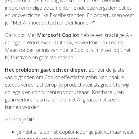
Je voelt de druk. Elke dag worstel je met een overvolle
inbox, rommelige documenten, eindeloze vergadernotities
en onoverzichtelijke Excelbestanden. En ondertussen weet
je: "Met AI moet dit toch sneller kunnen?"
Dat klopt. Met
Microsoft Copilot
heb je een krachtige AI-
collega in Word, Excel, Outlook, PowerPoint en Teams.
Maar zonder kennis van hoe je Copilot slim inzet, blijft het
bij frustratie en gemiste kansen.
Het probleem gaat echter dieper.
Zonder de juiste
vaardigheden om Copilot effectief te gebruiken, raak je
steeds verder achterop. Je productiviteit stagneert terwijl
collega's en concurrenten vooruitgaan. Kostbare uren
gaan verloren aan taken die met AI geautomatiseerd
kunnen worden.
Herken je dit?
Je hebt al 's op het Copilot-icoontje geklikt, maar weet