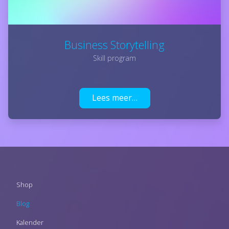
Business Storytelling
Skill program
Lees meer…
Footer
Shop
menu
Blog
Kalender