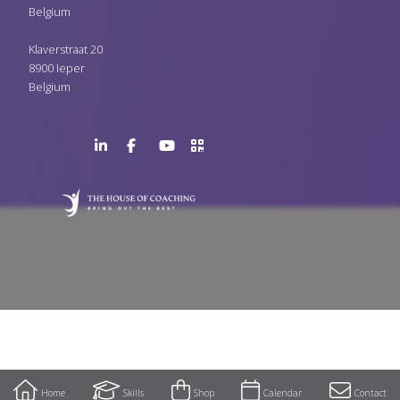
Belgium
Klaverstraat 20
8900 Ieper
Belgium
LinkedIn
Facebook
YouTube
>URL
Page
Page
Channel
QR
Code
Mobile
toolbar
Home
Skills
Shop
Calendar
Contact