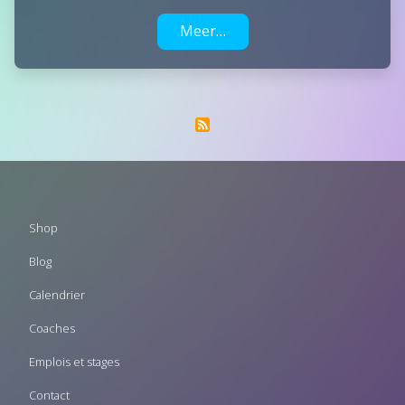
Meer…
Footer
Shop
menu
Blog
Calendrier
Coaches
Emplois et stages
Contact