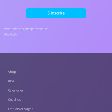
S'inscrire
compétences interpersonnelles
facilitation
Footer
Shop
menu
Blog
Calendrier
Coaches
Emplois et stages