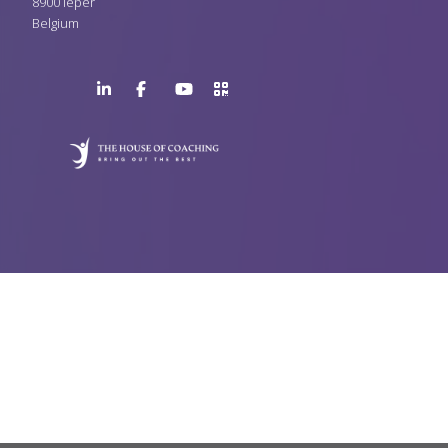
8900 Ieper
Belgium
LinkedIn
Facebook
YouTube
>URL
Page
Page
Channel
QR
Code