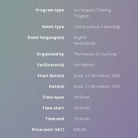
Program type
In-Company Training
Program
Event type
Online (virtual, e-learning)
Event language(s)
English
Nederlands
Organised by
The House of Coaching
Facilitator(s)
Karl Mortier
Start date(s)
Jeudi, 21 décembre, 2023
Date(s)
Jeudi, 21 décembre, 2023
Time open
09:00 am
Time start
09:00 am
Time end
10:30 am
Price (excl. VAT)
€90.00