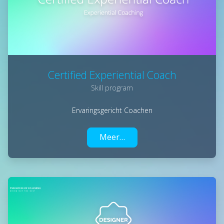
Certified Experiential Coach
Skill program
Ervaringsgericht Coachen
Meer…