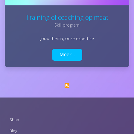
Training of coaching op maat
Skill program
Jouw thema, onze expertise
Meer…
Footer
Shop
menu
Blog