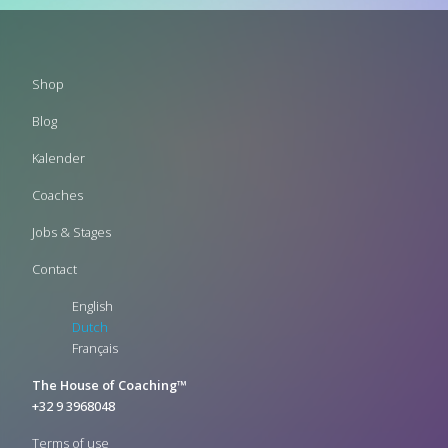
Footer
Shop
menu
Blog
Kalender
Coaches
Jobs & Stages
Contact
English
Dutch
Français
The House of Coaching™
+32 9 3968048
Terms of use