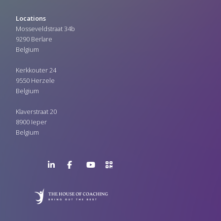
Locations
Mosseveldstraat 34b
9290 Berlare
Belgium
Kerkkouter 24
9550 Herzele
Belgium
Klaverstraat 20
8900 Ieper
Belgium
LinkedIn
Facebook
YouTube
>URL
Page
Page
Channel
QR
Code