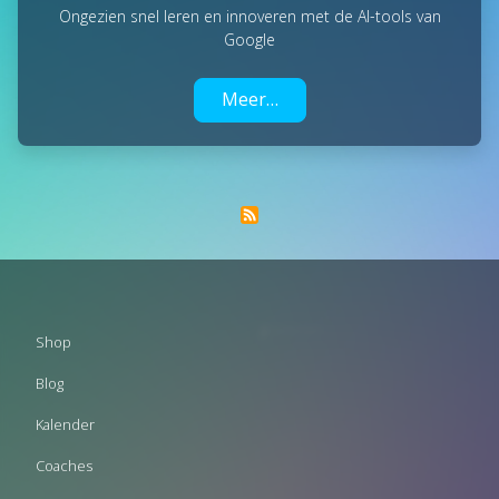
Ongezien snel leren en innoveren met de AI-tools van
Google
Meer…
Footer
Shop
menu
Blog
Kalender
Coaches