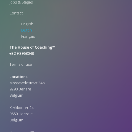
Jobs & Stages
Contact
English
Dutch
Français
The House of Coaching™
+32 9 3968048
Terms of use
Locations
Mosseveldstraat 34b
9290 Berlare
Belgium
Kerkkouter 24
9550 Herzele
Belgium