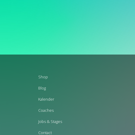
Footer
Shop
menu
Blog
Kalender
Coaches
Jobs & Stages
Contact