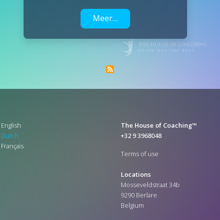
Meer…
English
The House of Coaching™
Dutch
+32 9 3968048
Français
Terms of use
Locations
Mosseveldstraat 34b
9290 Berlare
Belgium