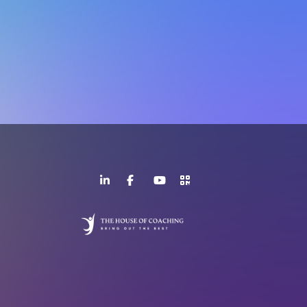
LinkedIn
Facebook
YouTube
>URL
Page
Page
Channel
QR
Code