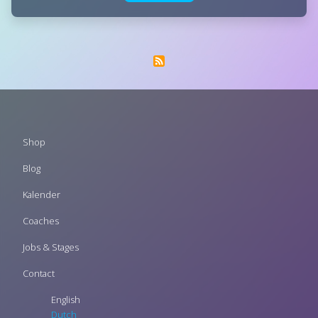
Footer
Shop
menu
Blog
Kalender
Coaches
Jobs & Stages
Contact
English
Dutch