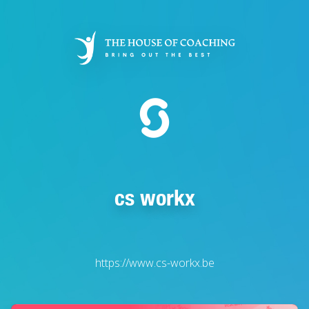
Overslaan
en
naar
de
inhoud
gaan
cs workx
https://www.cs-workx.be