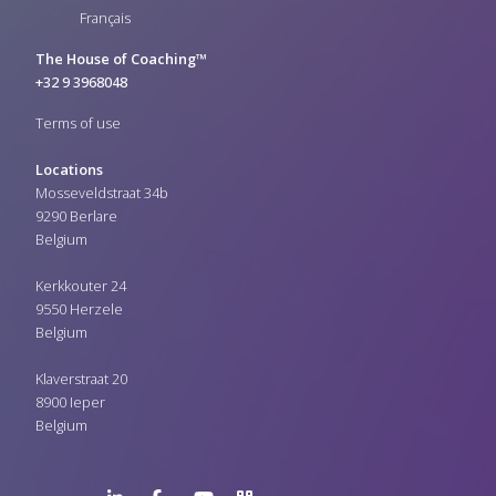
Français
The House of Coaching™
+32 9 3968048
Terms of use
Locations
Mosseveldstraat 34b
9290 Berlare
Belgium
Kerkkouter 24
9550 Herzele
Belgium
Klaverstraat 20
8900 Ieper
Belgium