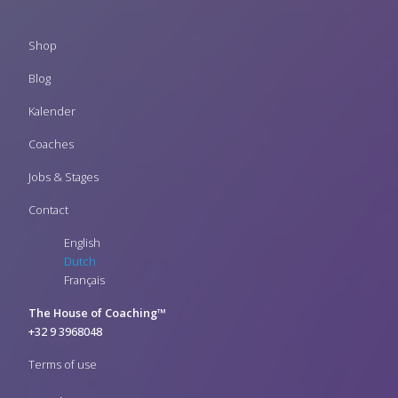
Footer
Shop
menu
Blog
Kalender
Coaches
Jobs & Stages
Contact
English
Dutch
Français
The House of Coaching™
+32 9 3968048
Terms of use