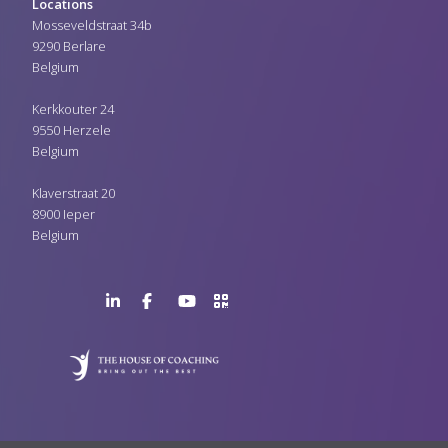
Locations
Mosseveldstraat 34b
9290 Berlare
Belgium
Kerkkouter 24
9550 Herzele
Belgium
Klaverstraat 20
8900 Ieper
Belgium
LinkedIn
Facebook
YouTube
>URL
Page
Page
Channel
QR
Code