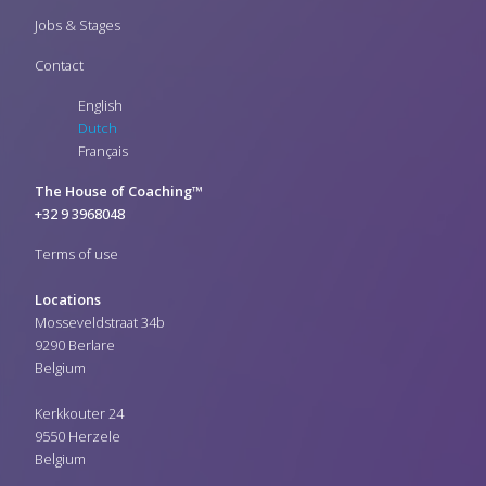
Jobs & Stages
Contact
English
Dutch
Français
The House of Coaching™
+32 9 3968048
Terms of use
Locations
Mosseveldstraat 34b
9290 Berlare
Belgium
Kerkkouter 24
9550 Herzele
Belgium