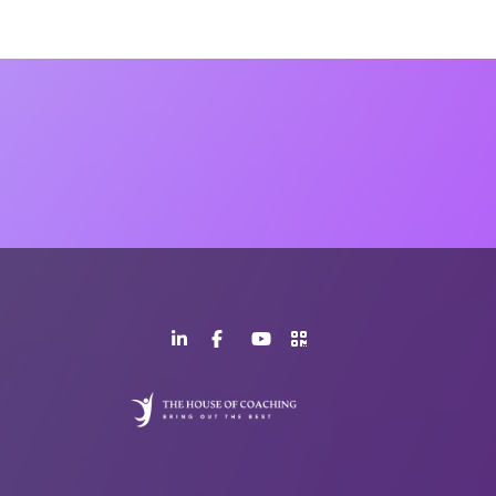
LinkedIn
Facebook
YouTube
>URL
Page
Page
Channel
QR
Code