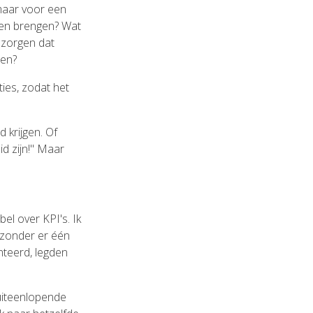
maar voor een
ren brengen? Wat
 zorgen dat
men?
ties, zodat het
 krijgen. Of
d zijn!" Maar
el over KPI's. Ik
, zonder er één
teerd, legden
uiteenlopende