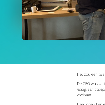
Het zou een twe
De CEO was vas
nodig, een actiep
voelbaar.
Haar doel? Een g