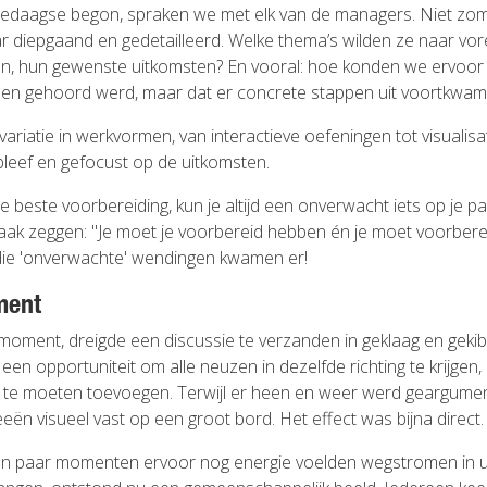
edaagse begon, spraken we met elk van de managers. Niet zo
ar diepgaand en gedetailleerd. Welke thema’s wilden ze naar vo
n, hun gewenste uitkomsten? En vooral: hoe konden we ervoor
leen gehoord werd, maar dat er concrete stappen uit voortkwa
riatie in werkvormen, van interactieve oefeningen tot visualisa
leef en gefocust op de uitkomsten.
 beste voorbereiding, kun je altijd een onverwacht iets op je pad
 vaak zeggen: "Je moet je voorbereid hebben én je moet voorberei
die 'onverwachte' wendingen kwamen er!
ment
oment, dreigde een discussie te verzanden in geklaag en gekibb
een opportuniteit om alle neuzen in dezelfde richting te krijgen
 te moeten toevoegen. Terwijl er heen en weer werd geargumen
eën visueel vast op een groot bord. Het effect was bijna direct.
 paar momenten ervoor nog energie voelden wegstromen in 