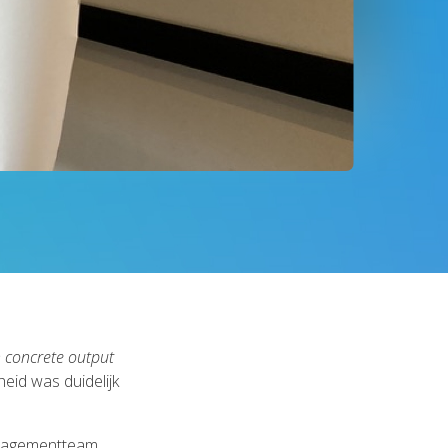
 concrete output
id was duidelijk
managementteam