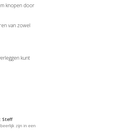
en om knopen door
eren van zowel
verleggen kunt
rt
Steff
erlijk zijn in een