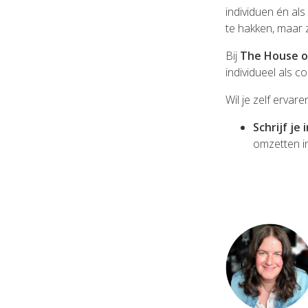
individuen én als
te hakken, maar
Bij
The House o
individueel als co
Wil je zelf ervar
Schrijf je
omzetten in