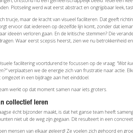
ngen, ontstond nu een gemeenschappelijk beeld. Iedereen keek
den. Plotseling werd wat eerst abstract en ongrijpbaar leek, tas
ch trucje, maar de kracht van visueel faciliteren. Dat geeft richt
rgt ervoor dat iedereen op dezelfde lijn komt, zonder dat iema
f haar ideeën verloren gaan. En de kritische stemmen? Die verand
jdragen. Waar eerst scepsis heerst, zien we nu betrokkenheid en
isuele facilitering voortdurend te focussen op de vraag:
"Wat ku
en?"
verplaatsen we de energie zich van frustratie naar actie. El
omgezet in een bijdrage aan het einddoel.
team werkt op dat moment samen naar iets groters.
n collectief leren
agse écht bijzonder maakt, is dat het ganse team heeft samen
 punten niet uit de weg zijn gegaan. Dit resulteert in een concreet
n mensen van elkaar geleerd! Ze voelen zich gehoord en groe