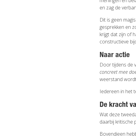
meningen en bela
en zag de verban
Dit is geen magis
gesprekken en zo
krijgt dat zijn o
constructieve bi
Naar actie
Door tijdens de v
concreet mee do
weerstand wordt 
Iedereen in het 
De kracht va
Wat deze tweeda
daarbij kritische
Bovendieen hebbe