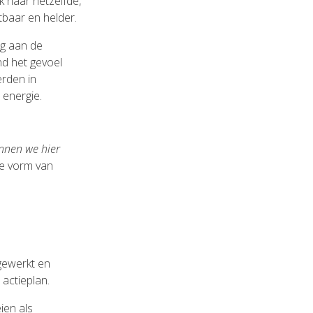
 naar hetzelfde,
tbaar en helder.
ing aan de
nd het gevoel
erden in
 energie.
nnen we hier
ke vorm van
gewerkt en
 actieplan.
ien als