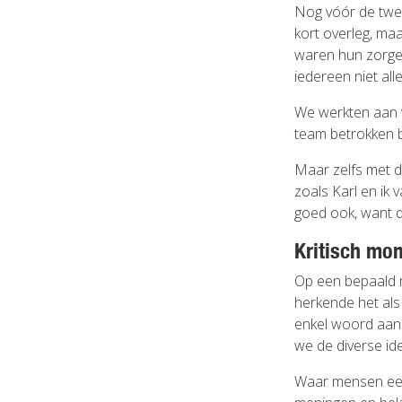
Nog vóór de twe
kort overleg, ma
waren hun zorge
iedereen niet al
We werkten aan va
team betrokken b
Maar zelfs met de
zoals Karl en ik
goed ook, want 
Kritisch mo
Op een bepaald m
herkende het als 
enkel woord aan
we de diverse ide
Waar mensen een