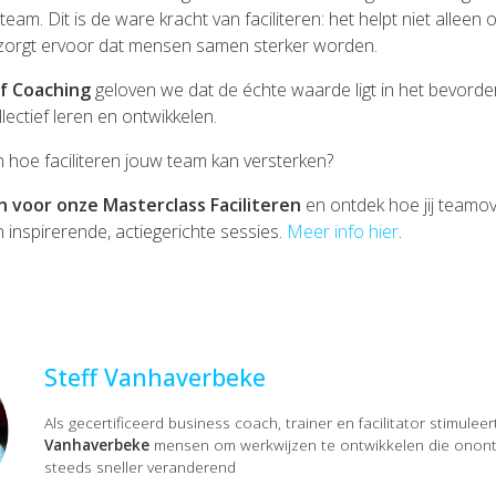
 team. Dit is de ware kracht van faciliteren: het helpt niet alle
 zorgt ervoor dat mensen samen sterker worden.
f Coaching
geloven we dat de échte waarde ligt in het bevord
llectief leren en ontwikkelen.
en hoe faciliteren jouw team kan versterken?
 in voor onze Masterclass Faciliteren
en ontdek hoe jij teamo
 inspirerende, actiegerichte sessies.
Meer info hier
.
Steff Vanhaverbeke
Als gecertificeerd business coach, trainer en facilitator stimulee
Vanhaverbeke
mensen om werkwijzen te ontwikkelen die onontbe
steeds sneller veranderend