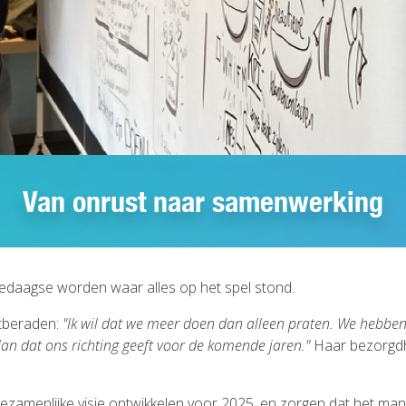
Van onrust naar samenwerking
edaagse worden waar alles op het spel stond.
tberaden:
"Ik wil dat we meer doen dan alleen praten. We hebben
lan dat ons richting geeft voor de komende jaren."
Haar bezorgdhe
ezamenlijke visie ontwikkelen voor 2025, en zorgen dat het 