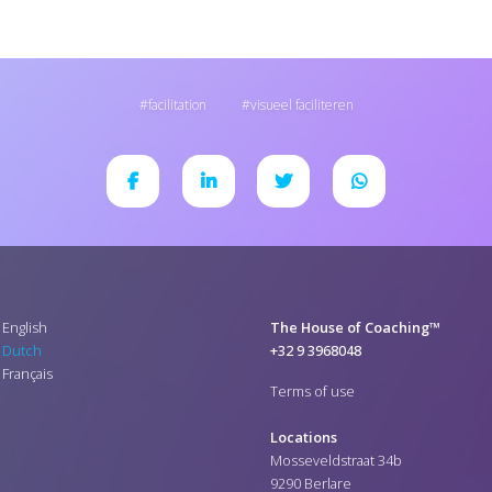
facilitation
visueel faciliteren
English
The House of Coaching™
Dutch
+32 9 3968048
Français
Terms of use
Locations
Mosseveldstraat 34b
9290 Berlare