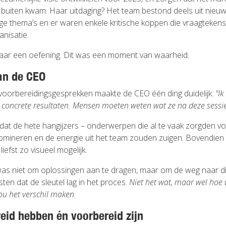
 buiten kwam. Haar uitdaging? Het team bestond deels uit nieuw
ge thema’s en er waren enkele kritische koppen die vraagtekens 
anisatie.
maar een oefening. Dit was een moment van waarheid.
an de CEO
voorbereidingsgesprekken maakte de CEO één ding duidelijk:
"Ik
l concrete resultaten. Mensen moeten weten wat ze na deze sessie
at de hete hangijzers – onderwerpen die al te vaak zorgden vo
omineren en de energie uit het team zouden zuigen. Bovendien
iefst zo visueel mogelijk.
as niet om oplossingen aan te dragen, maar om de weg naar di
isten dat de sleutel lag in het proces.
Niet het wat, maar wel hoe
ou het verschil maken.
eid hebben én voorbereid zijn