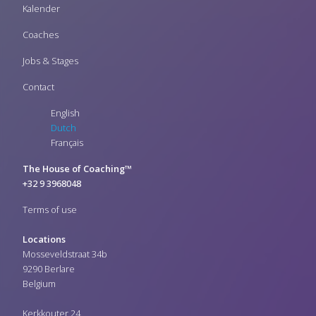
Kalender
Coaches
Jobs & Stages
Contact
English
Dutch
Français
The House of Coaching™
+32 9 3968048
Terms of use
Locations
Mosseveldstraat 34b
9290 Berlare
Belgium
Kerkkouter 24