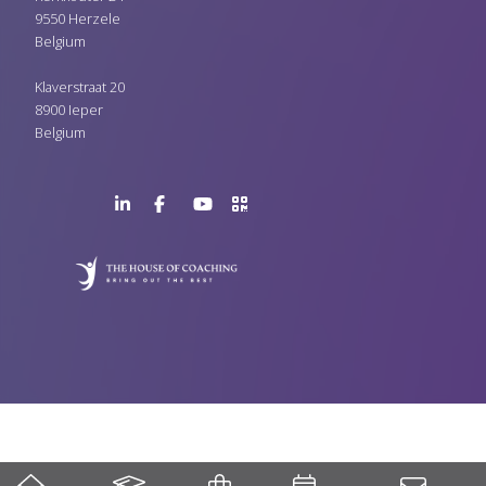
9550 Herzele
Belgium
Klaverstraat 20
8900 Ieper
Belgium
LinkedIn
Facebook
YouTube
>URL
Page
Page
Channel
QR
Code
Mobile